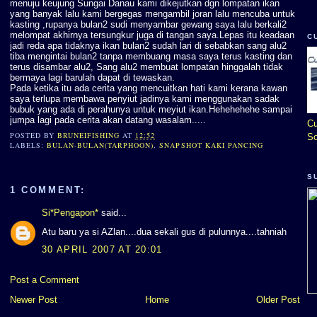
menuju keujung Sungai Danau kami dikejutkan dgn lompatan ikan
yang banyak lalu kami bergegas mengambil joran lalu mencuba untuk
kasting ,rupanya bulan2 sudi menyambar gewang saya lalu berkali2
melompat akhirnya tersungkur juga di tangan saya.Lepas itu keadaan
C
jadi reda apa tidaknya ikan bulan2 sudah lari di sebabkan sang alu2
tiba mengintai bulan2 tanpa membuang masa saya terus kasting dan
terus disambar alu2, Sang alu2 membuat lompatan hinggalah tidak
bermaya lagi barulah dapat di tewaskan.
Pada ketika itu ada cerita yang mencuitkan hati kami kerana kawan
saya terlupa membawa penyiut jadinya kami menggunakan sadak
bubuk yang ada di perahunya untuk meyiut ikan.Hehehehehe sampai
jumpa lagi pada cerita akan datang wasalam.....
Cu
POSTED BY
BRUNEIFISHING
AT
12:52
So
LABELS:
BULAN-BULAN(TARPHOON)
,
SNAPSHOT KAKI PANCING
S
1 COMMENT:
Si*Pengapon*
said...
Atu baru ya si AZlan....dua sekali gus di pulunnya....tahniah
30 APRIL 2007 AT 20:01
Post a Comment
Newer Post
Home
Older Post