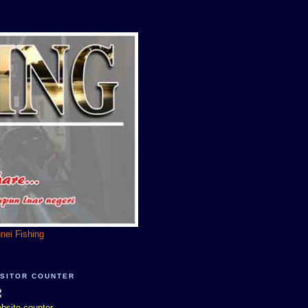
unei Fishing
ISITOR COUNTER
bsite counter