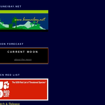
RUNEIBAY.NET
OON FORECAST
CURRENT MOON
about the moon
UCN RED LIST
tch & Release