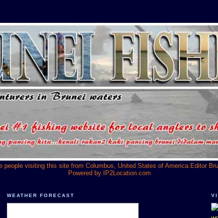
he people visiting this site from Columbus, United States of America.Editor Br
Powered by
IP2Location.com
WEATHER FORECAST
V
we