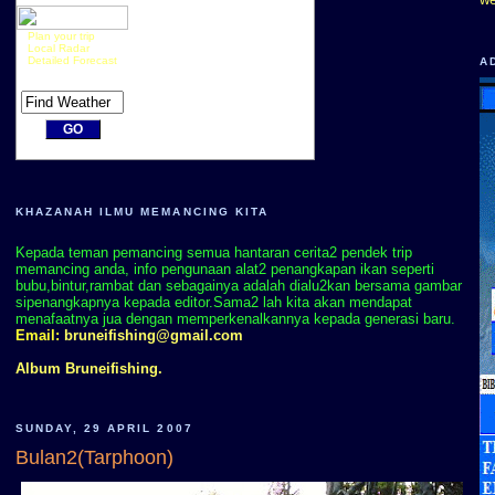
Plan your trip
Local Radar
Detailed Forecast
A
KHAZANAH ILMU MEMANCING KITA
Kepada teman pemancing semua hantaran cerita2 pendek trip
memancing anda, info pengunaan alat2 penangkapan ikan seperti
bubu,bintur,rambat dan sebagainya adalah dialu2kan bersama gambar
sipenangkapnya kepada editor.Sama2 lah kita akan mendapat
menafaatnya jua dengan memperkenalkannya kepada generasi baru.
Email:
bruneifishing@gmail.com
Album Bruneifishing.
SUNDAY, 29 APRIL 2007
Bulan2(Tarphoon)