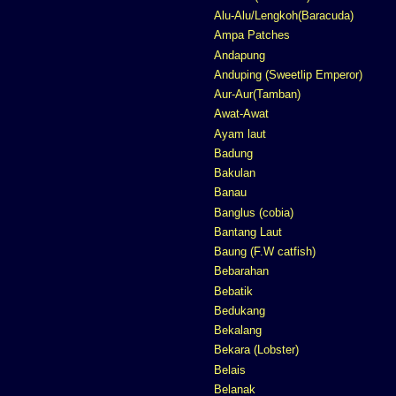
Alu-Alu/Lengkoh(Baracuda)
Ampa Patches
Andapung
Anduping (Sweetlip Emperor)
Aur-Aur(Tamban)
Awat-Awat
Ayam laut
Badung
Bakulan
Banau
Banglus (cobia)
Bantang Laut
Baung (F.W catfish)
Bebarahan
Bebatik
Bedukang
Bekalang
Bekara (Lobster)
Belais
Belanak