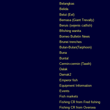
Belangkas
Belida
Belut (Eel)
Bemasa (Giant Trevally)
Beruis (sejenis catfish)
Bfishing wanita
Borneo Bulletin News
Brunei trenches
Bulan-Bulan(Tarphoon)
Buna
Buntal
Cermin-cermin (Tawih)
Dalak
Damak2
Emperor fish
Equipment Information
Events
Fish markets
Fishing CR from Fred fishing
Fishing CR from Oversea