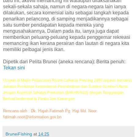
baru ini, aktiviti memancing ini walaupun dilaksanakan
sekali-sekala sahaja, namun di negara-negara lain ianya
dilakukan, secara komersial iaitu sebagai langkah kepada
penarikan pelancong, di samping menjadikannya sebagai
satu sumber pendapatan kepada mereka yang
mengusahakannya. Dalam pada itu, ianya juga dapat
memberikan peluang-peluang kepada penggemar rekreasi
memancing ikan kerana perairan dan lautan di negara kita
memiliki pelbagai jenis ikan.
Dipetik dari Pelita Brunei (aneka rencana): Berita penuh:
Tekan sini
Ucapan di Majlis Pelancaran Rasmi Cabaran Pancing 2006 anjuran bersama
Jabatan Perikanan Kementerian Perindustrian dan Sumber-Sumber Utama
dengan Koperasi Jabatan Perikanan (BAKARANG) dengan Tanggungan
Berhad bertempat di Pantai Seri Kenangan
Rencana oleh : Dk. Hajah Fatimah Pg. Haji Md. Noor
fatimah.noor@information.gov.bn
BruneiFishing
at
14:25