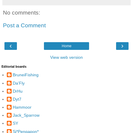
No comments:
Post a Comment
‹
›
Home
View web version
Editorial boards
BruneiFishing
Da'Fly
DrHu
Dyt7
Hammoor
Jack_Sparrow
SY
Si*Pengapon*