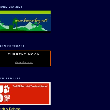
RUNEIBAY.NET
OON FORECAST
CURRENT MOON
about the moon
UCN RED LIST
tch & Release