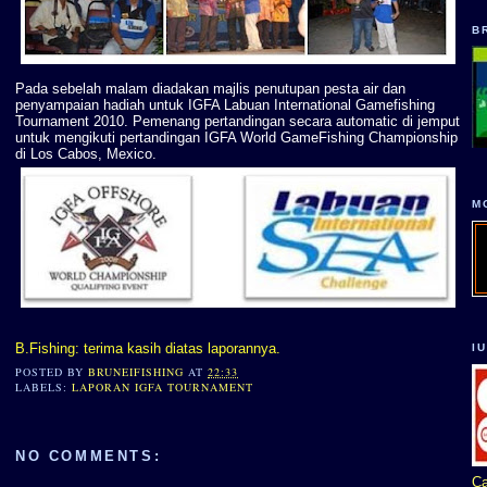
B
Pada sebelah malam diadakan majlis penutupan pesta air dan
penyampaian hadiah untuk IGFA Labuan International Gamefishing
Tournament 2010. Pemenang pertandingan secara automatic di jemput
untuk mengikuti pertandingan IGFA World GameFishing Championship
di Los Cabos, Mexico.
M
B.Fishing: terima kasih diatas laporannya.
I
POSTED BY
BRUNEIFISHING
AT
22:33
LABELS:
LAPORAN IGFA TOURNAMENT
NO COMMENTS:
Ca