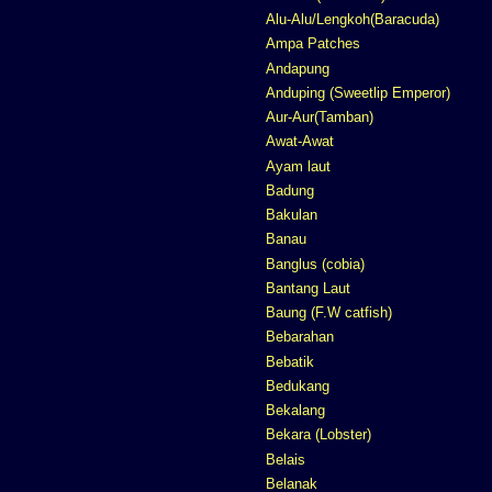
Alu-Alu/Lengkoh(Baracuda)
Ampa Patches
Andapung
Anduping (Sweetlip Emperor)
Aur-Aur(Tamban)
Awat-Awat
Ayam laut
Badung
Bakulan
Banau
Banglus (cobia)
Bantang Laut
Baung (F.W catfish)
Bebarahan
Bebatik
Bedukang
Bekalang
Bekara (Lobster)
Belais
Belanak