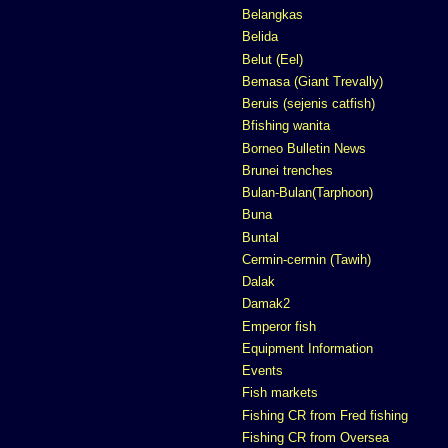
Belangkas
Belida
Belut (Eel)
Bemasa (Giant Trevally)
Beruis (sejenis catfish)
Bfishing wanita
Borneo Bulletin News
Brunei trenches
Bulan-Bulan(Tarphoon)
Buna
Buntal
Cermin-cermin (Tawih)
Dalak
Damak2
Emperor fish
Equipment Information
Events
Fish markets
Fishing CR from Fred fishing
Fishing CR from Oversea