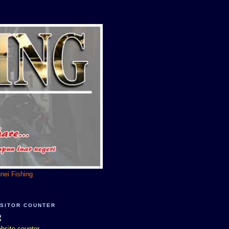
unei Fishing
ISITOR COUNTER
bsite counter