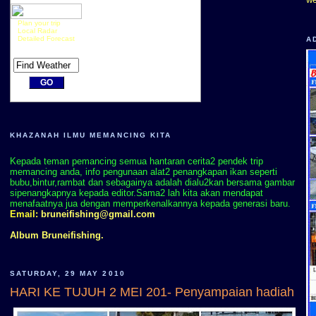
Plan your trip
Local Radar
Detailed Forecast
A
KHAZANAH ILMU MEMANCING KITA
Kepada teman pemancing semua hantaran cerita2 pendek trip
memancing anda, info pengunaan alat2 penangkapan ikan seperti
bubu,bintur,rambat dan sebagainya adalah dialu2kan bersama gambar
sipenangkapnya kepada editor.Sama2 lah kita akan mendapat
menafaatnya jua dengan memperkenalkannya kepada generasi baru.
Email:
bruneifishing@gmail.com
Album Bruneifishing.
SATURDAY, 29 MAY 2010
HARI KE TUJUH 2 MEI 201- Penyampaian hadiah