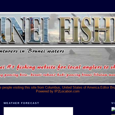
he people visiting this site from Columbus, United States of America.Editor Br
Powered by
IP2Location.com
WEATHER FORECAST
V
we