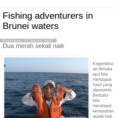
Fishing adventurers in
Brunei waters
Saturday, 17 March 2007
Dua merah sekali naik
Kegembira
an dimuka
apa bila
mendapat
hasil yang
diperolehi.
Berbaloi
bila
mendapat
kemurahan
rezeki hari