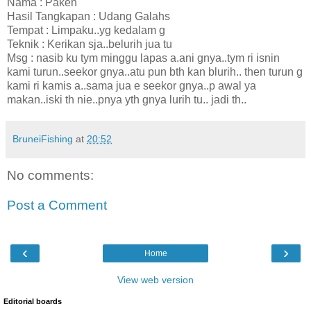
Nama : Paken
Hasil Tangkapan : Udang Galahs
Tempat : Limpaku..yg kedalam g
Teknik : Kerikan sja..belurih jua tu
Msg : nasib ku tym minggu lapas a.ani gnya..tym ri isnin
kami turun..seekor gnya..atu pun bth kan blurih.. then turun g
kami ri kamis a..sama jua e seekor gnya..p awal ya
makan..iski th nie..pnya yth gnya lurih tu.. jadi th..
BruneiFishing
at
20:52
No comments:
Post a Comment
‹
›
Home
View web version
Editorial boards