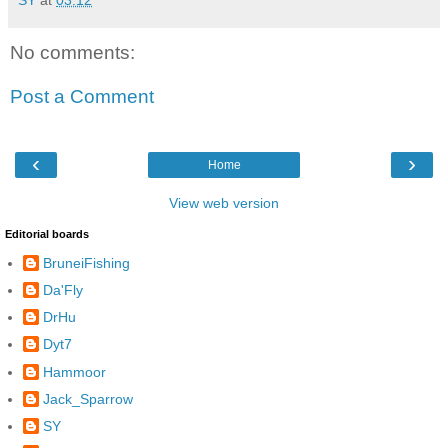
SY
at
03:12
No comments:
Post a Comment
‹
›
Home
View web version
Editorial boards
BruneiFishing
Da'Fly
DrHu
Dyt7
Hammoor
Jack_Sparrow
SY