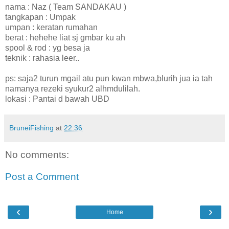
nama : Naz ( Team SANDAKAU )
tangkapan : Umpak
umpan : keratan rumahan
berat : hehehe liat sj gmbar ku ah
spool & rod : yg besa ja
teknik : rahasia leer..
ps: saja2 turun mgail atu pun kwan mbwa,blurih jua ia tah
namanya rezeki syukur2 alhmdulilah.
lokasi : Pantai d bawah UBD
BruneiFishing
at
22:36
No comments:
Post a Comment
‹
›
Home