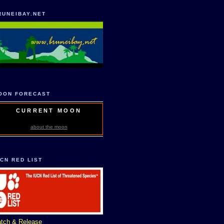
RUNEIBAY.NET
OON FORECAST
CURRENT MOON
about the moon
UCN RED LIST
tch & Release