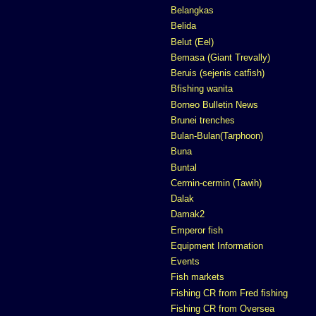
Belangkas
Belida
Belut (Eel)
Bemasa (Giant Trevally)
Beruis (sejenis catfish)
Bfishing wanita
Borneo Bulletin News
Brunei trenches
Bulan-Bulan(Tarphoon)
Buna
Buntal
Cermin-cermin (Tawih)
Dalak
Damak2
Emperor fish
Equipment Information
Events
Fish markets
Fishing CR from Fred fishing
Fishing CR from Oversea