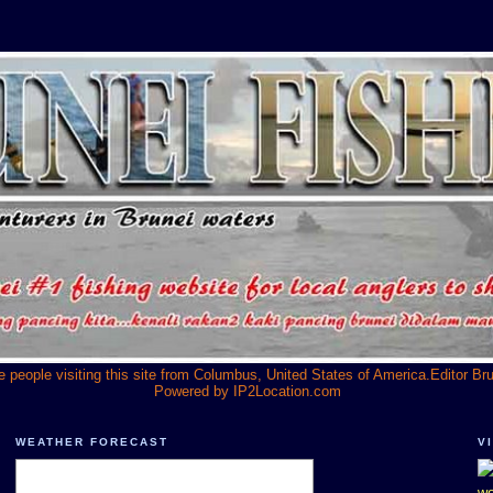
he people visiting this site from Columbus, United States of America.Editor Br
Powered by
IP2Location.com
WEATHER FORECAST
V
we