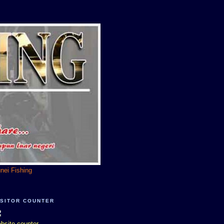
unei Fishing
ISITOR COUNTER
bsite counter