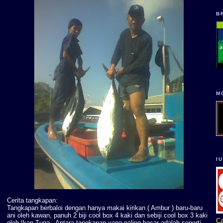
B
M
I
Cerita tangkapan:
Tangkapan berbaloi dengan hanya makai kirikan ( Ambur ) baru-baru
ani oleh kawan, panuh 2 biji cool box 4 kaki dan sebiji cool box 3 kaki
Ca
oleh Ikan Tuna . Antara tangkapan yang paling basar adalah seperti