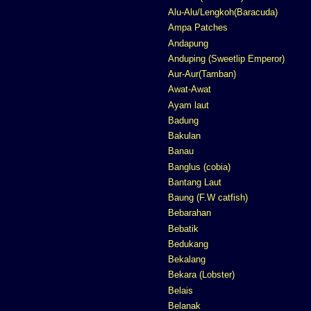
Alu-Alu/Lengkoh(Baracuda)
Ampa Patches
Andapung
Anduping (Sweetlip Emperor)
Aur-Aur(Tamban)
Awat-Awat
Ayam laut
Badung
Bakulan
Banau
Banglus (cobia)
Bantang Laut
Baung (F.W catfish)
Bebarahan
Bebatik
Bedukang
Bekalang
Bekara (Lobster)
Belais
Belanak