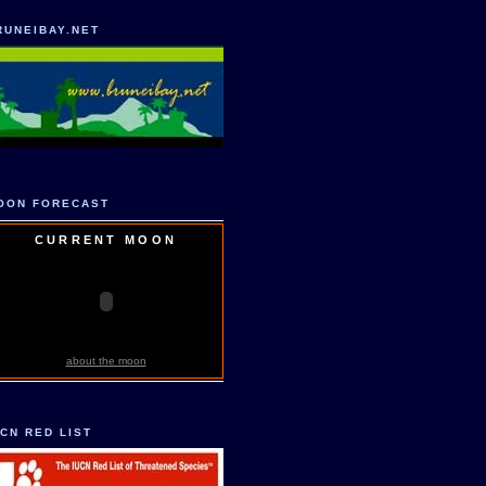
RUNEIBAY.NET
OON FORECAST
CURRENT MOON
about the moon
UCN RED LIST