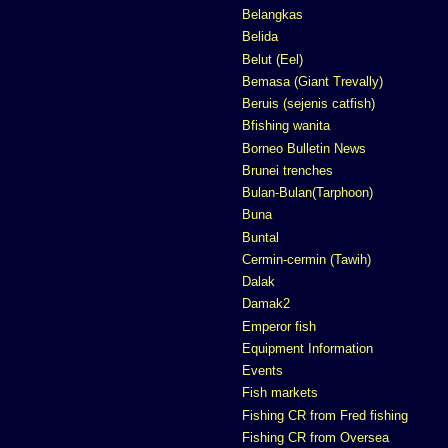
Belangkas
Belida
Belut (Eel)
Bemasa (Giant Trevally)
Beruis (sejenis catfish)
Bfishing wanita
Borneo Bulletin News
Brunei trenches
Bulan-Bulan(Tarphoon)
Buna
Buntal
Cermin-cermin (Tawih)
Dalak
Damak2
Emperor fish
Equipment Information
Events
Fish markets
Fishing CR from Fred fishing
Fishing CR from Oversea