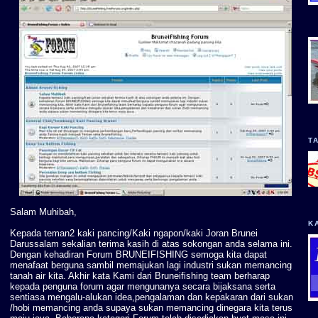
T
Salam Muhibah,
K
Kepada teman2 kaki pancing/Kaki ngapon/kaki Joran Brunei
Darussalam sekalian terima kasih di atas sokongan anda selama ini.
Dengan kehadiran Forum BRUNEIFISHING semoga kita dapat
menafaat berguna sambil memajukan lagi industri sukan memancing
tanah air kita. Akhir kata Kami dari Bruneifishing team berharap
kepada penguna forum agar mengunanya secara bijaksana serta
sentiasa mengalu-alukan idea,pengalaman dan kepakaran dari sukan
/hobi memancing anda supaya sukan memancing dinegara kita terus