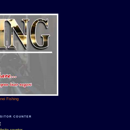
unei Fishing
ISITOR COUNTER
bsite counter