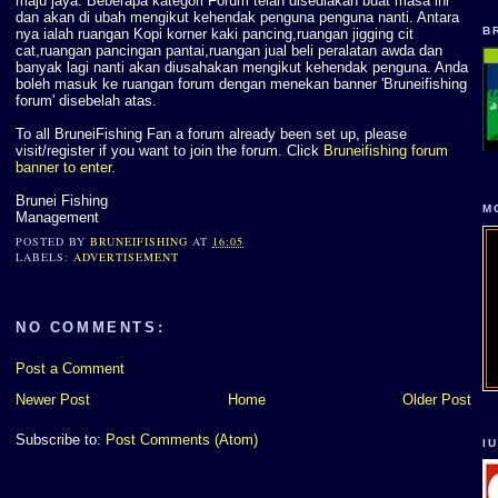
maju jaya. Beberapa kategori Forum telah disediakan buat masa ini
dan akan di ubah mengikut kehendak penguna penguna nanti. Antara
B
nya ialah ruangan Kopi korner kaki pancing,ruangan jigging cit
cat,ruangan pancingan pantai,ruangan jual beli peralatan awda dan
banyak lagi nanti akan diusahakan mengikut kehendak penguna. Anda
boleh masuk ke ruangan forum dengan menekan banner 'Bruneifishing
forum' disebelah atas.
To all BruneiFishing Fan a forum already been set up, please
visit/register if you want to join the forum. Click
Bruneifishing forum
banner to enter.
Brunei Fishing
M
Management
POSTED BY
BRUNEIFISHING
AT
16:05
LABELS:
ADVERTISEMENT
NO COMMENTS:
Post a Comment
Newer Post
Home
Older Post
Subscribe to:
Post Comments (Atom)
I