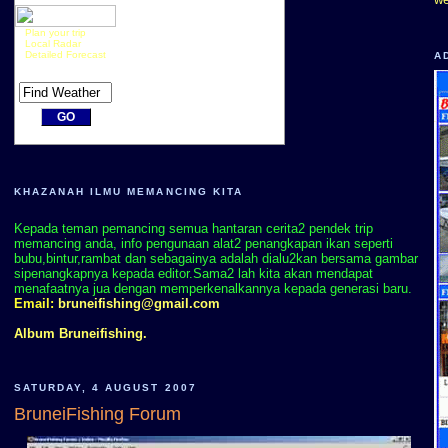
Plan your trip
Local Radar
Detailed Forecast
A
KHAZANAH ILMU MEMANCING KITA
Kepada teman pemancing semua hantaran cerita2 pendek trip
memancing anda, info pengunaan alat2 penangkapan ikan seperti
bubu,bintur,rambat dan sebagainya adalah dialu2kan bersama gambar
sipenangkapnya kepada editor.Sama2 lah kita akan mendapat
menafaatnya jua dengan memperkenalkannya kepada generasi baru.
Email:
bruneifishing@gmail.com
Album Bruneifishing.
SATURDAY, 4 AUGUST 2007
BruneiFishing Forum