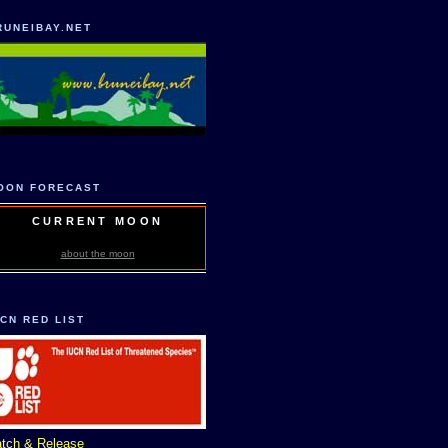
RUNEIBAY.NET
OON FORECAST
CURRENT MOON
about the moon
UCN RED LIST
tch & Release