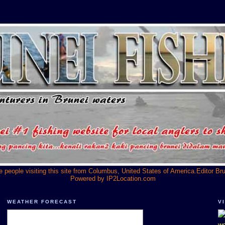
he people visiting this site from Columbus, United States of America.Editor Br
Powered by
IP2Location.com
WEATHER FORECAST
V
we