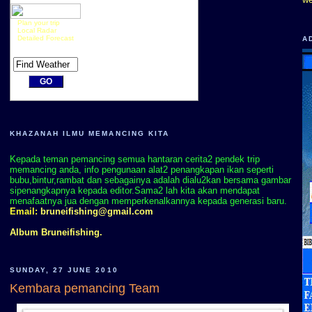
Plan your trip
Local Radar
Detailed Forecast
A
KHAZANAH ILMU MEMANCING KITA
Kepada teman pemancing semua hantaran cerita2 pendek trip
memancing anda, info pengunaan alat2 penangkapan ikan seperti
bubu,bintur,rambat dan sebagainya adalah dialu2kan bersama gambar
sipenangkapnya kepada editor.Sama2 lah kita akan mendapat
menafaatnya jua dengan memperkenalkannya kepada generasi baru.
Email:
bruneifishing@gmail.com
Album Bruneifishing.
SUNDAY, 27 JUNE 2010
Kembara pemancing Team