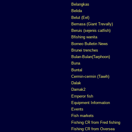
Belangkas
Belida
Belut (Eel)
Bemasa (Giant Trevally)
Beruis (sejenis catfish)
Bfishing wanita
Borneo Bulletin News
Brunei trenches
Bulan-Bulan(Tarphoon)
Buna
Buntal
Cermin-cermin (Tawih)
Dalak
Damak2
Emperor fish
Equipment Information
Events
Fish markets
Fishing CR from Fred fishing
Fishing CR from Oversea