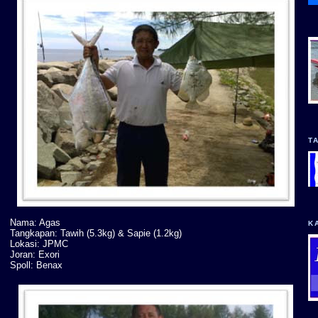
T
Nama: Agas
K
Tangkapan: Tawih (5.3kg) & Sapie (1.2kg)
Lokasi: JPMC
Joran: Exori
Spoll: Benax