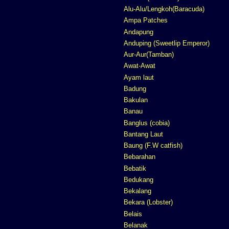
Alu-Alu/Lengkoh(Baracuda)
Ampa Patches
Andapung
Anduping (Sweetlip Emperor)
Aur-Aur(Tamban)
Awat-Awat
Ayam laut
Badung
Bakulan
Banau
Banglus (cobia)
Bantang Laut
Baung (F.W catfish)
Bebarahan
Bebatik
Bedukang
Bekalang
Bekara (Lobster)
Belais
Belanak