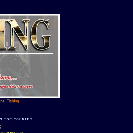
unei Fishing
ISITOR COUNTER
bsite counter