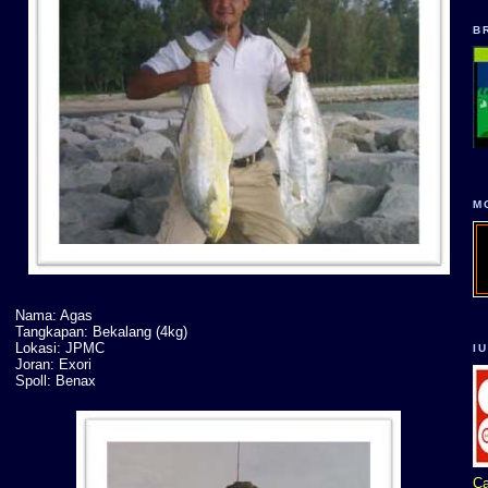
B
M
Nama: Agas
Tangkapan: Bekalang (4kg)
Lokasi: JPMC
I
Joran: Exori
Spoll: Benax
Ca