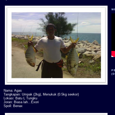
W
P
(
Nama: Agas
Tangkapan: Umpak (2kg), Menukuk (0.5kg seekor)
Lokasi: Batu L Tungku
Joran: Biasa lah…Exori
Spoll: Benax