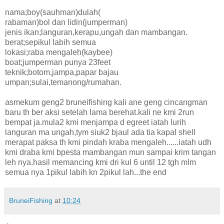
nama;boy(sauhman)dulah(
rabaman)bol dan lidin(jumperman)
jenis ikan;languran,kerapu,ungah dan mambangan.
berat;sepikul labih semua
lokasi;raba mengaleh(kaybee)
boat;jumperman punya 23feet
teknik;botom,jampa,papar bajau
umpan;sulai,temanong/rumahan.
asmekum geng2 bruneifishing kali ane geng cincangman
baru th ber aksi setelah lama berehat.kali ne kmi 2run
bempat ja.mula2 kmi menjampa d egreet iatah lurih
languran ma ungah,tym siuk2 bjaul ada tia kapal shell
merapat paksa th kmi pindah kraba mengaleh......iatah udh
kmi draba kmi bpesta mambangan mun sampai krim tangan
leh nya.hasil memancing kmi dri kul 6 until 12 tgh mlm
semua nya 1pikul labih kn 2pikul lah...the end
BruneiFishing
at
10:24