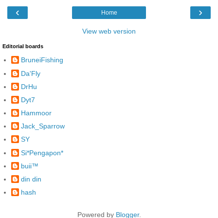
‹
›
Home
View web version
Editorial boards
BruneiFishing
Da'Fly
DrHu
Dyt7
Hammoor
Jack_Sparrow
SY
Si*Pengapon*
buii™
din din
hash
Powered by
Blogger
.