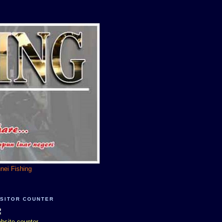
unei Fishing
ISITOR COUNTER
bsite counter