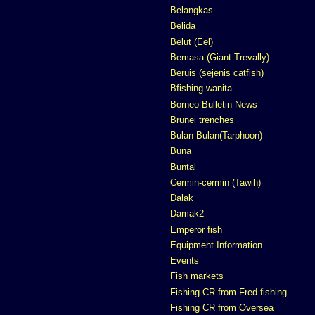
Belangkas
Belida
Belut (Eel)
Bemasa (Giant Trevally)
Beruis (sejenis catfish)
Bfishing wanita
Borneo Bulletin News
Brunei trenches
Bulan-Bulan(Tarphoon)
Buna
Buntal
Cermin-cermin (Tawih)
Dalak
Damak2
Emperor fish
Equipment Information
Events
Fish markets
Fishing CR from Fred fishing
Fishing CR from Oversea