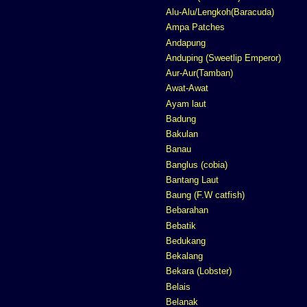
Alu-Alu/Lengkoh(Baracuda)
Ampa Patches
Andapung
Anduping (Sweetlip Emperor)
Aur-Aur(Tamban)
Awat-Awat
Ayam laut
Badung
Bakulan
Banau
Banglus (cobia)
Bantang Laut
Baung (F.W catfish)
Bebarahan
Bebatik
Bedukang
Bekalang
Bekara (Lobster)
Belais
Belanak