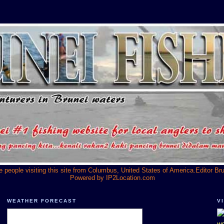
he people visiting this site from Columbus, United States of America.Editor Br
Powered by
IP2Location.com
WEATHER FORECAST
V
we