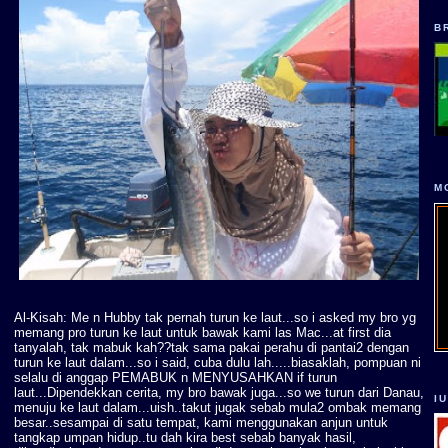
B
M
Al-Kisah: Me n Hubby tak pernah turun ke laut...so i asked my bro yg
memang pro turun ke laut untuk bawak kami las Mac...at first dia
tanyalah, tak mabuk kah??tak sama pakai perahu di pantai2 dengan
turun ke laut dalam...so i said, cuba dulu lah.....biasaklah, pompuan ni
selalu di anggap PEMABUK n MENYUSAHKAN if turun
laut...Dipendekkan cerita, my bro bawak juga...so we turun dari Danau,
I
menuju ke laut dalam...uish..takut jugak sebab mula2 ombak memang
besar..sesampai di satu tempat, kami menggunakan anjun untuk
tangkap umpan hidup..tu dah kira best sebab banyak hasil,