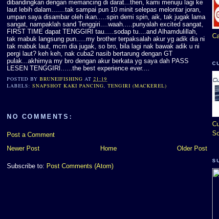
dibandingkan dengan memancing di darat...then, kami menuju lagi ke
laut lebih dalam.......tak sampai pun 10 minit selepas melontar joran,
umpan saya disambar oleh ikan.....spin demi spin, aik, tak jugak lama
sangat, nampaklah sand Tenggiri....waah.....punyalah excited sangat,
FIRST TIME dapat TENGGIRI tau.....sodap tu....and Alhamdulillah,
Ca
tak mabuk langsung pun.....my brother terpaksalah akur yg adik dia ni
tak mabuk laut, mcm dia jugak, so bro, bila lagi nak bawak adik u ni
pergi laut? keh keh, nak cuba2 nasib bertarung dengan GT
pulak...akhirnya my bro dengan akur berkata yg saya dah PASS
C
LESEN TENGGIRI......the best experience ever....
POSTED BY
BRUNEIFISHING
AT
21:19
LABELS:
SNAPSHOT KAKI PANCING
,
TENGIRI (MACKEREL)
NO COMMENTS:
Cu
So
Post a Comment
Newer Post
Home
Older Post
S
Subscribe to:
Post Comments (Atom)