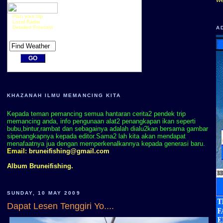
Plan your trip
Local Radar
Detailed Forecast
A
KHAZANAH ILMU MEMANCING KITA
Kepada teman pemancing semua hantaran cerita2 pendek trip
memancing anda, info pengunaan alat2 penangkapan ikan seperti
bubu,bintur,rambat dan sebagainya adalah dialu2kan bersama gambar
sipenangkapnya kepada editor.Sama2 lah kita akan mendapat
menafaatnya jua dengan memperkenalkannya kepada generasi baru.
Email:
bruneifishing@gmail.com
Album Bruneifishing.
SUNDAY, 10 MAY 2009
Dapat Lesen Tenggiri Yo....