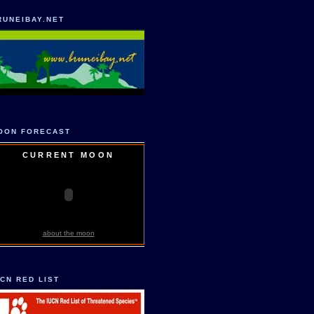
RUNEIBAY.NET
OON FORECAST
CURRENT MOON
about the moon
UCN RED LIST