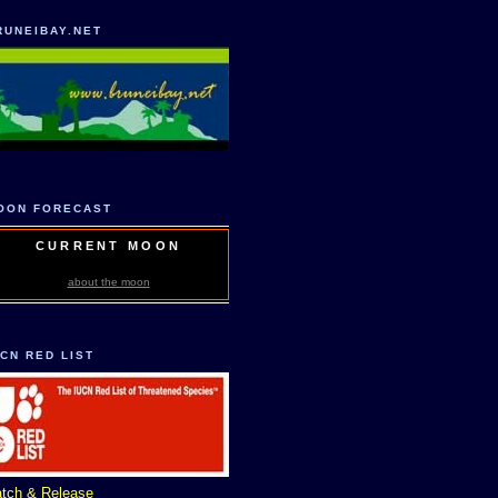
RUNEIBAY.NET
OON FORECAST
CURRENT MOON
about the moon
UCN RED LIST
tch & Release