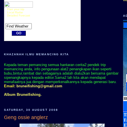
Plan your trip
Local Radar
Detailed Forecast
A
KHAZANAH ILMU MEMANCING KITA
Kepada teman pemancing semua hantaran cerita2 pendek trip
memancing anda, info pengunaan alat2 penangkapan ikan seperti
bubu,bintur,rambat dan sebagainya adalah dialu2kan bersama gambar
sipenangkapnya kepada editor.Sama2 lah kita akan mendapat
menafaatnya jua dengan memperkenalkannya kepada generasi baru.
Email:
bruneifishing@gmail.com
Album Bruneifishing.
SATURDAY, 30 AUGUST 2008
Geng ossie anglerz