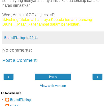
semua yang menyambut raya ini. Jika ada tersilap bahasa
harap dimaafkan.
Wee , Admin of GC anglers. =D
B.Fishing: Selamat hari raya Kepada teman2 pancing
Brunei ...Maaf jika terlambat dalam penerbitan.
BruneiFishing
at
22:11
No comments:
Post a Comment
‹
›
Home
View web version
Editorial boards
BruneiFishing